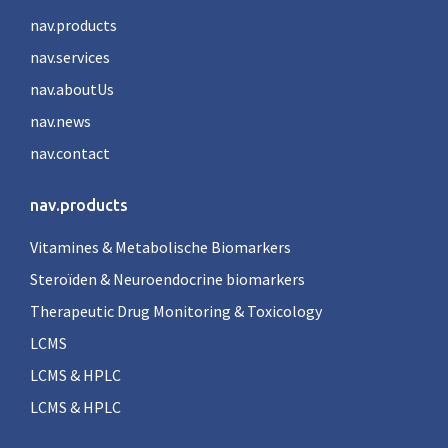
nav.products
nav.services
nav.aboutUs
nav.news
nav.contact
nav.products
Vitamines & Metabolische Biomarkers
Steroïden & Neuroendocrine biomarkers
Therapeutic Drug Monitoring & Toxicology
LCMS
LCMS & HPLC
LCMS & HPLC