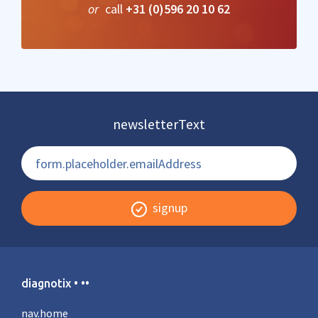
or
call
+31 (0)596 20 10 62
newsletterText
signup
diagnotix • ••
nav.home