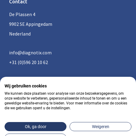
Contact
De Plassen 4
9902 SE Appingedam
Nederland
info@diagnotix.com
+31 (0)596 20 10 62
Wij gebruiken cookies
Algemene voorwaarden
We kunnen deze plaatsen voor analyse van onze bezoekersgegevens, om
onze website te verbeteren, gepersonaliseerde inhoud te tonen en om u een
geweldige website-ervaring te bieden. Voor meer informatie over de cookies
Privacy
die we gebruiken opent u de instellingen.
© 2026 - diagnotix • ••
Ok, ga door
Weigeren