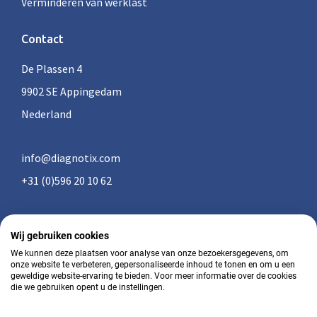
Verminderen van werklast
Contact
De Plassen 4
9902 SE Appingedam
Nederland
info@diagnotix.com
+31 (0)596 20 10 62
Wij gebruiken cookies
Algemene voorwaarden
We kunnen deze plaatsen voor analyse van onze bezoekersgegevens, om
onze website te verbeteren, gepersonaliseerde inhoud te tonen en om u een
geweldige website-ervaring te bieden. Voor meer informatie over de cookies
Privacy
die we gebruiken opent u de instellingen.