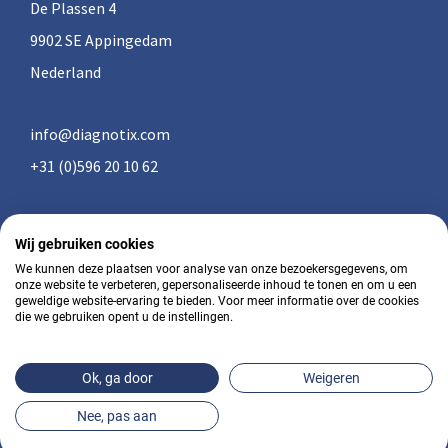
De Plassen 4
9902 SE Appingedam
Nederland
info@diagnotix.com
+31 (0)596 20 10 62
Wij gebruiken cookies
Algemene voorwaarden
We kunnen deze plaatsen voor analyse van onze bezoekersgegevens, om
onze website te verbeteren, gepersonaliseerde inhoud te tonen en om u een
geweldige website-ervaring te bieden. Voor meer informatie over de cookies
Privacy
die we gebruiken opent u de instellingen.
© 2026 - diagnotix • ••
Ok, ga door
Weigeren
Realisatie:
Pixel&Code
Nee, pas aan